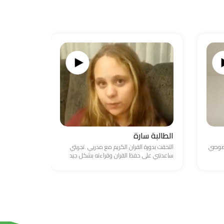
الطالبة سارة
الطالب ع
خصوصي
التحقت بدورة القران الكريم مع مدربي .تجربتي
واجهت صعوبة
ساعدتني على حفظ القران وقراءته بشكل جيد
والامور المال