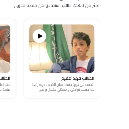
اكثر من 2،500 طالب استفادو من منصة مدربي
الطالب فهد مقيم
الطال
التحقت في دورة حفظ القران الكريم . دورة رائعة
كنت اعا
جدا حسنت قراءتي و حفظي بشكل واضح
منصة مد