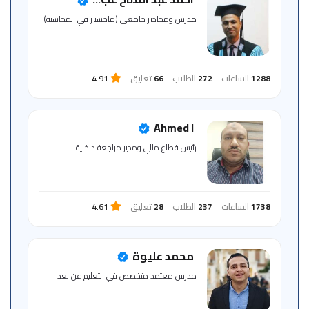
للمتعلم
مدرس ومحاضر جامعى (ماجستير في المحاسبة)
خريطة
الموقع
1288
الساعات
272
الطلاب
66
تعليق
4.91
Ahmed I
رئيس قطاع مالي ومدير مراجعة داخلية
1738
الساعات
237
الطلاب
28
تعليق
4.61
محمد عليوة
مدرس معتمد متخصص في التعليم عن بعد