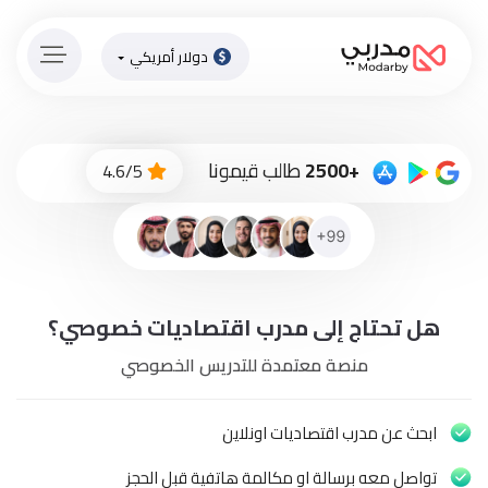
دولار أمريكي
الصفحة
الرئيسية
ادفع
+2500
طالب قيمونا
4.6/5
الاّن
تسجيل
دخول
إنضم
هل تحتاج إلى مدرب اقتصاديات خصوصي؟
لطاقم
المدرسين
منصة معتمدة للتدريس الخصوصي
دورات
أونلاين
ابحث عن مدرب اقتصاديات اونلاين
تواصل معه برسالة او مكالمة هاتفية قبل الحجز
باقات