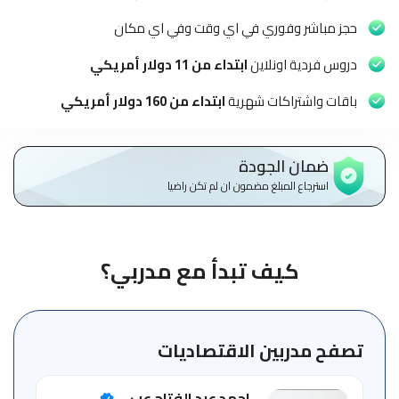
الاطفال
وطلاب
حجز مباشر وفوري في اي وقت وفي اي مكان
المدارس
دروس فردية اونلاين
ابتداء من 11 دولار أمريكي
English
باقات واشتراكات شهرية
ابتداء من 160 دولار أمريكي
من
نحن
ضمان الجودة
استرجاع المبلغ مضمون ان لم تكن راضيا
الشروط
والأحكام
السياسات
كيف تبدأ مع مدربي؟
الأقسام
الأساسية
للمنصة
تصفح مدربين الاقتصاديات
الدليل
احمد عبد الفتاح عب...
الإرشادي