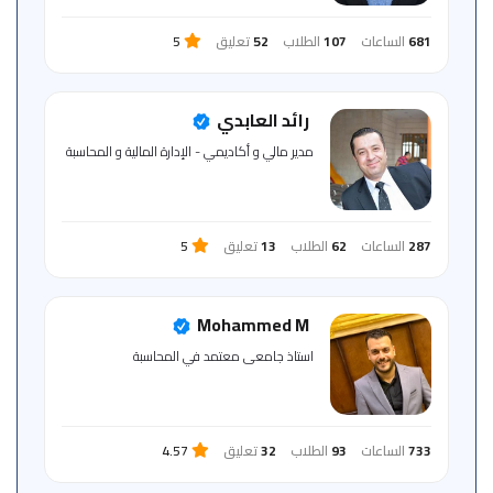
681
الساعات
107
الطلاب
52
تعليق
5
رائد العابدي
مدير مالي و أكاديمي - الإدارة المالية و المحاسبة
287
الساعات
62
الطلاب
13
تعليق
5
Mohammed M
استاذ جامعى معتمد في المحاسبة
733
الساعات
93
الطلاب
32
تعليق
4.57