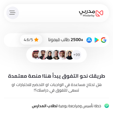
الصفحة
الرئيسية
ادفع
+2500
طالب قيمونا
4.6/5
الاّن
تسجيل
دخول
إنضم
طريقك نحو التفوق يبدأ هنا! منصة معتمدة
لطاقم
المدرسين
هل تحتاج مساعدة في الواجبات او التحضير للاختبارات او
تسعى للتفوق في دراستك؟!
دورات
أونلاين
خطة تأسيس ومراجعة يومية
لطلاب المدارس
باقات