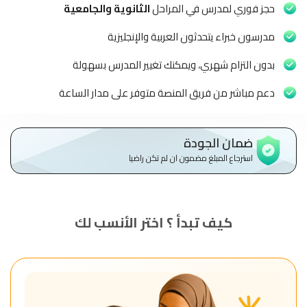
الاطفال
حجز فوري لمدرس في المراحل
الثانوية والجامعية
وطلاب
المدارس
مدرسون خبراء يتحدثون العربية والإنجليزية
بدون التزام شهري، ويمكنك تغيير المدرس بسهولة
English
دعم مباشر من فريق المنصة متوفر على مدار الساعة
من
نحن
ضمان الجودة
الشروط
استرجاع المبلغ مضمون ان لم تكن راضيا
والأحكام
السياسات
كيف تبدأ ؟ اختر الأنسب لك
الأقسام
الأساسية
للمنصة
الدليل
الإرشادي