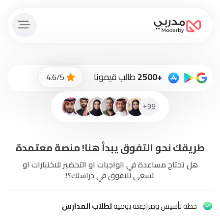
الصفحة
الرئيسية
ادفع
+2500
طالب قيمونا
4.6/5
الاّن
تسجيل
دخول
إنضم
طريقك نحو التفوق يبدأ هنا! منصة معتمدة
لطاقم
المدرسين
هل تحتاج مساعدة في الواجبات او التحضير للاختبارات او
تسعى للتفوق في دراستك؟!
دورات
أونلاين
خطة تأسيس ومراجعة يومية
لطلاب المدارس
باقات