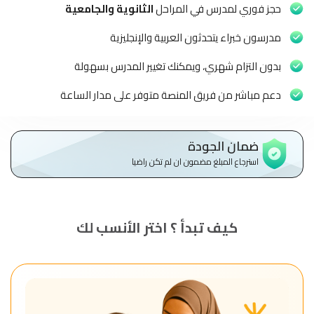
الاطفال
حجز فوري لمدرس في المراحل
الثانوية والجامعية
وطلاب
المدارس
مدرسون خبراء يتحدثون العربية والإنجليزية
بدون التزام شهري، ويمكنك تغيير المدرس بسهولة
English
دعم مباشر من فريق المنصة متوفر على مدار الساعة
من
نحن
ضمان الجودة
الشروط
استرجاع المبلغ مضمون ان لم تكن راضيا
والأحكام
السياسات
كيف تبدأ ؟ اختر الأنسب لك
الأقسام
الأساسية
للمنصة
الدليل
الإرشادي